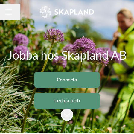
Dela sidan
KARRIÄRMENY
Jobba hos Skapland AB
Connecta
Lediga jobb
Skrolla för mer innehåll